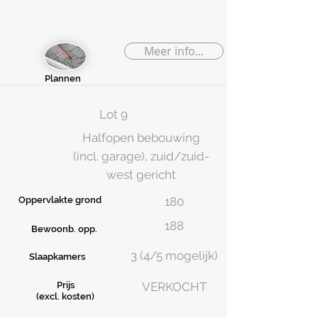
Meer info...
Plannen
Lot 9
Halfopen bebouwing
(incl. garage), zuid/zuid-
west gericht
Oppervlakte grond
180
188
Bewoonb. opp.
3 (4/5 mogelijk)
Slaapkamers
Prijs
VERKOCHT
(excl. kosten)