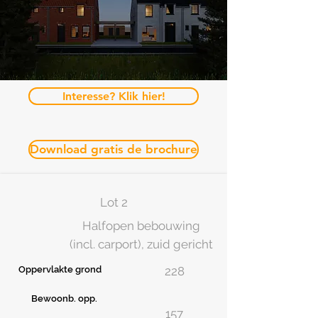
Interesse? Klik hier!
Download gratis de brochure
Lot 2
Halfopen bebouwing
(incl. carport), zuid gericht
Oppervlakte grond
228
Bewoonb. opp.
157