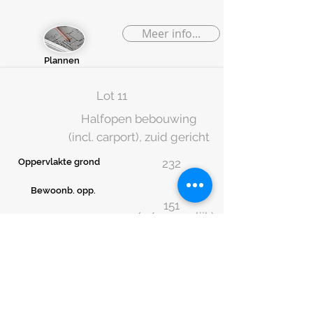
Meer info...
Plannen
Lot 11
Halfopen bebouwing
(incl. carport), zuid gericht
Oppervlakte grond
232
Bewoonb. opp.
151
3 (4/5 mogelijk)
Slaapkamers
Prijs
(excl. kosten)
VERKOCHT