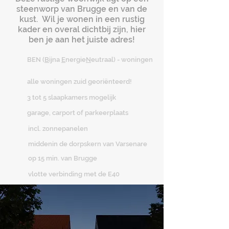
steenworp van Brugge en van de
kust. Wil je wonen in een rustig
kader en overal dichtbij zijn, hier
ben je aan het juiste adres!
BEN (
B
ijna
E
nergie
N
eutraal) - woningen
alle woningen zuid
georiënteerd!
3 tot 5 slaapkamers mogelijk
garage, carport of parkeerplaats
incl. zonnepanelen
middenin de dorpskern van Varsenare
op 15 min. van Brugge
vlotte verbinding met de E40