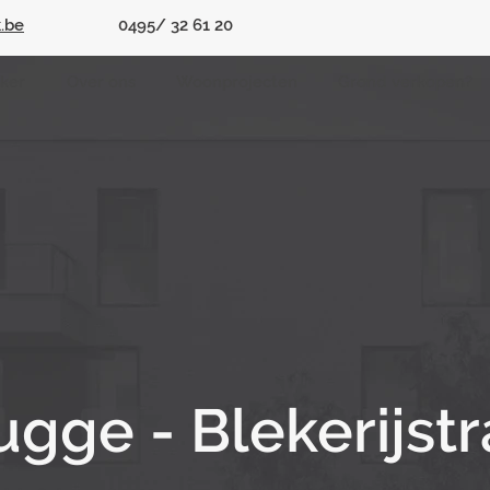
.be
0495/ 32 61 20
jker
Over ons
Woonprojecten
Grond verkopen?
ugge - Blekerijstr