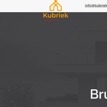
info@kubriek
HOME
In de ki
Br