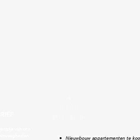
RIEF
 hoogte van ons
nieuwigheden
Nieuwbouw appartementen te ko