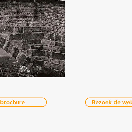
 brochure
Bezoek de web