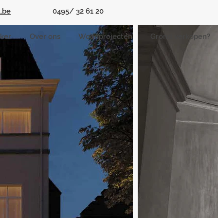
.be
0495/ 32 61 20
jker
Over ons
Woonprojecten
Grond verkopen?