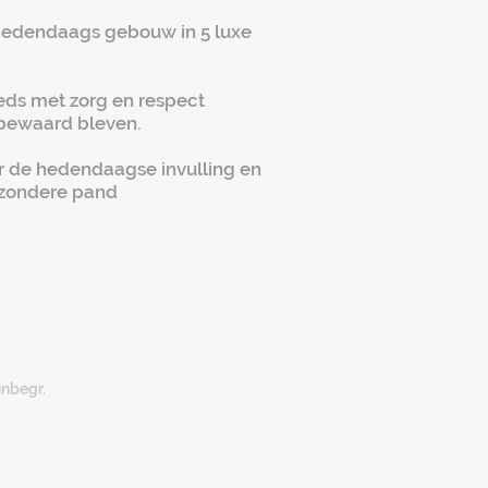
 hedendaags gebouw in 5 luxe
eeds met zorg en respect
 bewaard bleven.
r de hedendaagse invulling en
ijzondere pand
inbegr.