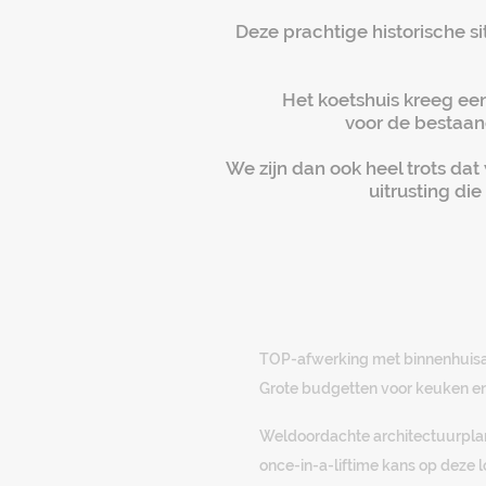
Deze prachtige historische 
Het koetshuis kreeg een
voor de bestaan
We zijn dan ook heel trots d
uitrusting di
TOP-afwerking met binnenhuisa
Grote budgetten voor keuken e
Weldoordachte architectuurpl
once-in-a-liftime kans op deze l