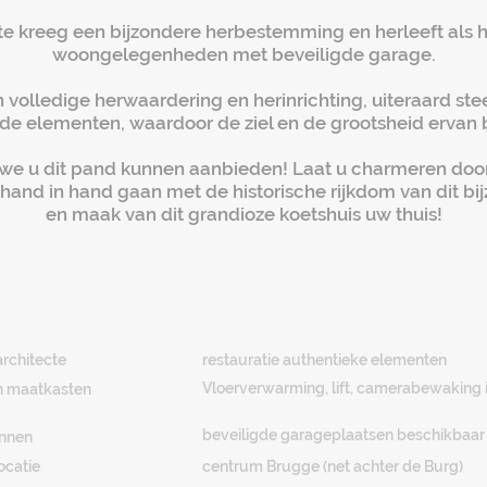
site kreeg een bijzondere herbestemming en herleeft als
woongelegenheden met beveiligde garage.
 volledige herwaardering en herinrichting, uiteraard st
de elementen, waardoor de ziel en de grootsheid ervan
at we u dit pand kunnen aanbieden! Laat u charmeren doo
e hand in hand gaan met de historische rijkdom van dit b
en maak van dit grandioze koetshuis uw thuis!
rchitecte
restauratie authentieke elementen
Vloerverwarming, lift, camerabewaking
n maatkasten
beveiligde garageplaatsen beschikbaar
annen
ocatie
centrum Brugge (net achter de Burg)