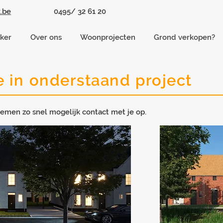
.be
0495/ 32 61 20
jker
Over ons
Woonprojecten
Grond verkopen?
e in onderstaand project
emen zo snel mogelijk contact met je op.