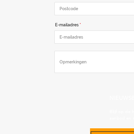
E-mailadres
NIEUWSB
Blijf op de
aanbod en 