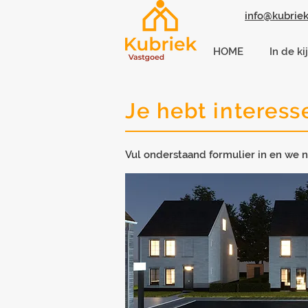
info@kubriek
HOME
In de ki
Je hebt interess
Vul onderstaand formulier in en we n