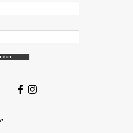
enden
op