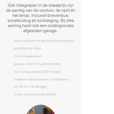
Ook inbegrepen in de totaalprijs zijn
de aanleg van de voortuin, de oprit én
het terras. Inclusief brievenbus,
tuinafsluiting én tuinberging. Bij elke
woning hoort ook een ondergrondse
afgesloten garage.
open, halfopen en gesloten bebouwingen
verschillende
stijlen
3 tot 5 slaapkamers
garage, carport of parkeerplaats
incl. zonnepanelen (E20 of lager)
middenin de dorpskern van Varsenare
op 20 min. van Brugge
vlotte verbinding met de E40